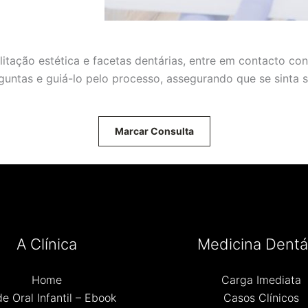
litação estética e facetas dentárias, entre em contacto co
untas e guiá-lo pelo processo, assegurando que se sinta s
Marcar Consulta
A Clínica
Medicina Dentá
Home
Carga Imediata
e Oral Infantil – Ebook
Casos Clínicos