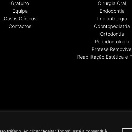
Gratuito
Cirurgia Oral
Equipa
Endodontia
Casos Clínicos
Implantologia
Contactos
Odontopediatria
Ortodontia
Periodontologia
Prótese Removíve
Reabilitação Estética e 
ic | A Saúde do Seu Lado | Silves | Todos os Direitos Reservados |
o tráfego. Ao clicar "Aceitar Todos", está a consentir à