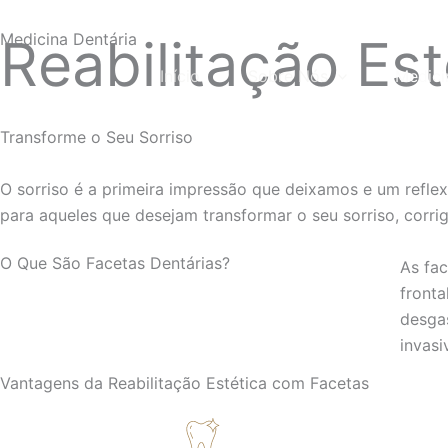
Skip
to
Medicina Dentária
Reabilitação Est
content
Início
Sobre Nós
Medici
Transforme o Seu Sorriso
O sorriso é a primeira impressão que deixamos e um reflex
para aqueles que desejam transformar o seu sorriso, corri
O Que São Facetas Dentárias?
As fac
fronta
desga
invasi
Vantagens da Reabilitação Estética com Facetas