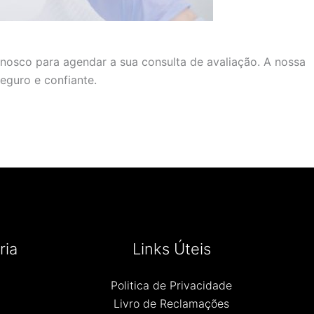
nnosco para agendar a sua consulta de avaliação. A nossa
eguro e confiante.
ria
Links Úteis
Politica de Privacidade
Livro de Reclamações